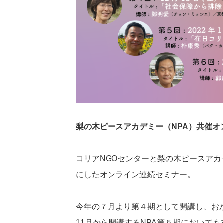
梨の木ピースアカデミー（NPA）共催オン
コリアNGOセンターと梨の木ピースアカ
にしたオンライン連続セミナー。
今年の７月より第４期として開講し、お
11月から開講するNPA第５期において