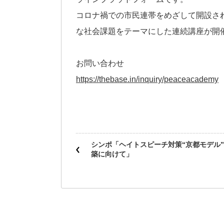
コロナ禍での市民連帯をめざして開設さ
な社会課題をテーマにした連続講座が開
お問い合わせ
https://thebase.in/inquiry/peaceacademy
シンポ「ヘイトスピーチ対策“京都モデル
築に向けて」