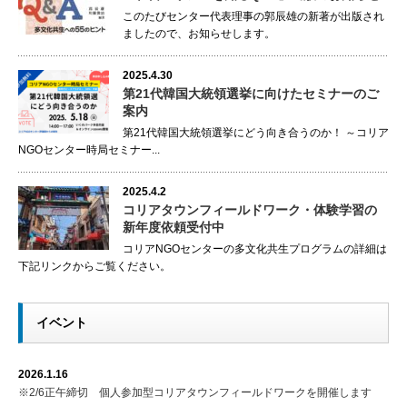
このたびセンター代表理事の郭辰雄の新著が出版され
ましたので、お知らせします。
2025.4.30
第21代韓国大統領選挙に向けたセミナーのご
案内
第21代韓国大統領選挙にどう向き合うのか！ ～コリア
NGOセンター時局セミナー...
2025.4.2
コリアタウンフィールドワーク・体験学習の
新年度依頼受付中
コリアNGOセンターの多文化共生プログラムの詳細は
下記リンクからご覧ください。
イベント
2026.1.16
※2/6正午締切 個人参加型コリアタウンフィールドワークを開催します