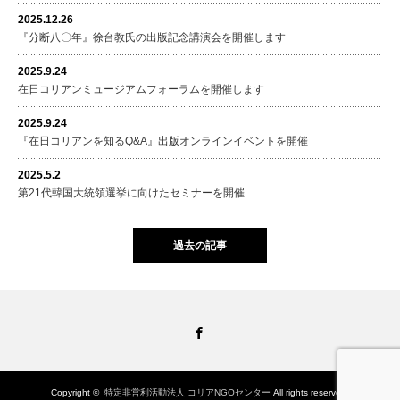
2025.12.26
『分断八〇年』徐台教氏の出版記念講演会を開催します
2025.9.24
在日コリアンミュージアムフォーラムを開催します
2025.9.24
『在日コリアンを知るQ&A』出版オンラインイベントを開催
2025.5.2
第21代韓国大統領選挙に向けたセミナーを開催
過去の記事
Facebook
Copyright ©
特定非営利活動法人 コリアNGOセンター
All rights reserved.