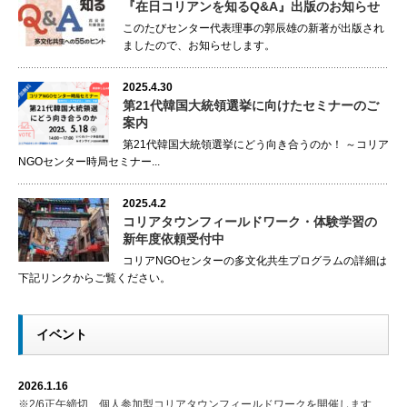
『在日コリアンを知るQ&A』出版のお知らせ
このたびセンター代表理事の郭辰雄の新著が出版され
ましたので、お知らせします。
2025.4.30
第21代韓国大統領選挙に向けたセミナーのご
案内
第21代韓国大統領選挙にどう向き合うのか！ ～コリア
NGOセンター時局セミナー...
2025.4.2
コリアタウンフィールドワーク・体験学習の
新年度依頼受付中
コリアNGOセンターの多文化共生プログラムの詳細は
下記リンクからご覧ください。
イベント
2026.1.16
※2/6正午締切 個人参加型コリアタウンフィールドワークを開催します