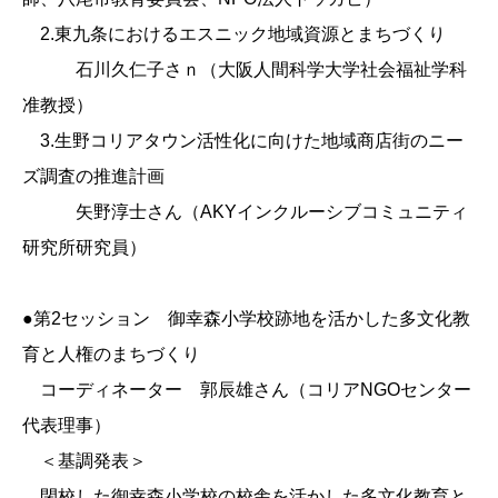
2.東九条におけるエスニック地域資源とまちづくり
石川久仁子さｎ（大阪人間科学大学社会福祉学科
准教授）
3.生野コリアタウン活性化に向けた地域商店街のニー
ズ調査の推進計画
矢野淳士さん（AKYインクルーシブコミュニティ
研究所研究員）
●第2セッション 御幸森小学校跡地を活かした多文化教
育と人権のまちづくり
コーディネーター 郭辰雄さん（コリアNGOセンター
代表理事）
＜基調発表＞
閉校した御幸森小学校の校舎を活かした多文化教育と