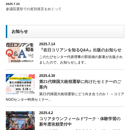
2025.7.23
参議院選挙での差別発言をめぐって
お知らせ
2025.7.14
『在日コリアンを知るQ&A』出版のお知らせ
このたびセンター代表理事の郭辰雄の新著が出版され
ましたので、お知らせします。
2025.4.30
第21代韓国大統領選挙に向けたセミナーのご
案内
第21代韓国大統領選挙にどう向き合うのか！ ～コリア
NGOセンター時局セミナー...
2025.4.2
コリアタウンフィールドワーク・体験学習の
新年度依頼受付中